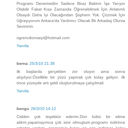
Programı Denemedim Sadece Biraz Baktım İşe Yarıyor
Olabilir Fakat Kısa Zamanda Öğrenebilmek İçin Anlatımlı
Olsaydı Daha İyi Olacağından Şüphem Yok. Çözmek İçin
Uğraşıyorum Ankara'da Yardımcı Olacak Bir Arkadaş Olursa
Sevinirim.
ogrencikonseyi@hotmail.com
Yanıtla
berna
25/3/10 21:38
ilk başlarda gerçekten zor oluyor ama sonra
alışılıyor.Özellikle bir yüzü yapmak çok kolay geliyor. ilk
önce yüzeyde artı şekli oluşturulmaya çalışılmali.
Yanıtla
bengu
26/3/10 14:12
Cidden çok teşekkür ederim.Dün kübü bir elime
aldım,yapamayımca çok sinir olmuştum.programı indirince
rahatça yaptım. programın hızını en aza indirince kolay