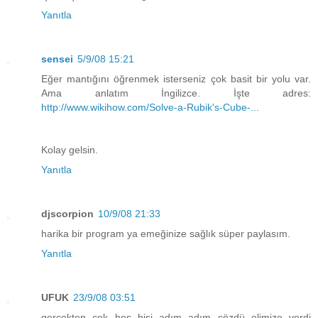
Yanıtla
sensei
5/9/08 15:21
Eğer mantığını öğrenmek isterseniz çok basit bir yolu var.
Ama anlatım İngilizce. İşte adres:
http://www.wikihow.com/Solve-a-Rubik's-Cube-...
Kolay gelsin.
Yanıtla
djscorpion
10/9/08 21:33
harika bir program ya emeğinize sağlık süper paylasım.
Yanıtla
UFUK
23/9/08 03:51
gerçekten çok hoş bişi adım adım çözdü elimize verdi