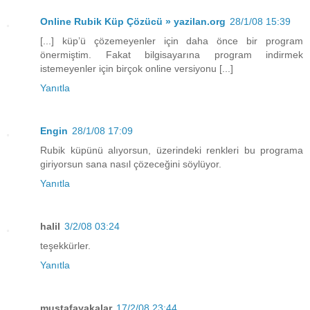
Online Rubik Küp Çözücü » yazilan.org
28/1/08 15:39
[...] küp’ü çözemeyenler için daha önce bir program
önermiştim. Fakat bilgisayarına program indirmek
istemeyenler için birçok online versiyonu [...]
Yanıtla
Engin
28/1/08 17:09
Rubik küpünü alıyorsun, üzerindeki renkleri bu programa
giriyorsun sana nasıl çözeceğini söylüyor.
Yanıtla
halil
3/2/08 03:24
teşekkürler.
Yanıtla
mustafayakalar
17/2/08 23:44