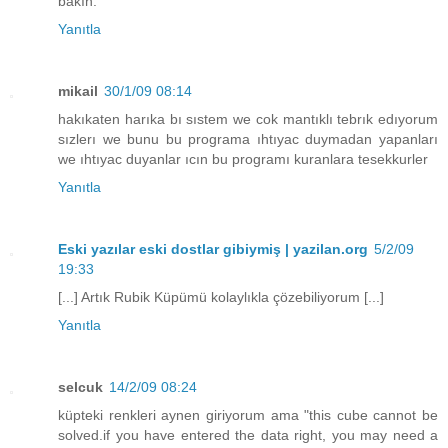
bakın.
Yanıtla
mikail
30/1/09 08:14
hakıkaten harıka bı sıstem we cok mantıklı tebrık edıyorum
sızlerı we bunu bu programa ıhtıyac duymadan yapanları
we ıhtıyac duyanlar ıcın bu programı kuranlara tesekkurler
Yanıtla
Eski yazılar eski dostlar gibiymiş | yazilan.org
5/2/09
19:33
[...] Artık Rubik Küpümü kolaylıkla çözebiliyorum [...]
Yanıtla
selcuk
14/2/09 08:24
küpteki renkleri aynen giriyorum ama "this cube cannot be
solved.if you have entered the data right, you may need a