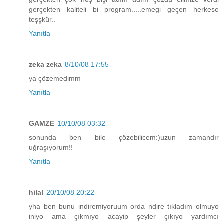
gerçekten kaliteli bi program.....emegi geçen herkese
teşşkür..
Yanıtla
zeka zeka
8/10/08 17:55
ya çözemedimm
Yanıtla
GAMZE
10/10/08 03:32
sonunda ben bile çözebilicem:)uzun zamandır
uğraşıyorum!!
Yanıtla
hilal
20/10/08 20:22
yha ben bunu indiremiyoruum orda ndire tıkladım olmuyo
iniyo ama çıkmıyo acayip şeyler çıkıyo yardımcı