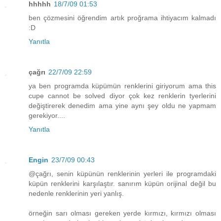
hhhhh
18/7/09 01:53
ben çözmesini öğrendim artık proğrama ihtiyacım kalmadı
:D
Yanıtla
çağrı
22/7/09 22:59
ya ben programda küpümün renklerini giriyorum ama this
cupe cannot be solved diyor çok kez renklerin tyerlerini
değiştirerek denedim ama yine aynı şey oldu ne yapmam
gerekiyor....
Yanıtla
Engin
23/7/09 00:43
@çağrı, senin küpünün renklerinin yerleri ile programdaki
küpün renklerini karşılaştır. sanırım küpün orijinal değil bu
nedenle renklerinin yeri yanlış.
örneğin sarı olması gereken yerde kırmızı, kırmızı olması