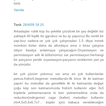
türlü
Yanıtla
Tarık
26/4/09 18:15
Arkadaşlar rubik küp bu şekilde çözülcek bir şey değildir biz
yaklaşık 40 kişilik bir ggrubuz ve bu işi yapıoruz.Bu renkli bir
yap-boz sadece.ve çok çok çalışmadan 1.5 dkya inmek
mümkün bizler daha da altındayız ama o biraz çalışma
istiyor basitçe anlatmaya çalışacağım.Oryantasyon ve
permütasyon adlı iki bölümümüz var permütasyon:herhangi
bir parçanın yeridir oryantasyon:parçanın renklerinin yeri ya
da yönüdür.
bir çok çözüm yolumuz var ama en çok kullanılanlar
petrus,fridrich,beginner metodlarıdır.ilk önce ilk iki katman
yapılır bu metodlar da genellikle ilk iki katmanda değişir
çoğu kiişi son katmanımızda fridrich kullanılır eğer 3x3
küplerle yetinemezseniz ki ben yetinemedime onda da
reduction(indirgeme) cage (kafes) metodları kullanılır
(4x4,5x5,6x6,7x7... küpler için) kabaca verebileceğim