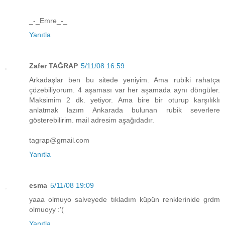
_-_Emre_-_
Yanıtla
Zafer TAĞRAP
5/11/08 16:59
Arkadaşlar ben bu sitede yeniyim. Ama rubiki rahatça
çözebiliyorum. 4 aşaması var her aşamada aynı döngüler.
Maksimim 2 dk. yetiyor. Ama bire bir oturup karşılıklı
anlatmak lazım Ankarada bulunan rubik severlere
gösterebilirim. mail adresim aşağıdadır.
tagrap@gmail.com
Yanıtla
esma
5/11/08 19:09
yaaa olmuyo salveyede tıkladım küpün renklerinide grdm
olmuoyy :'(
Yanıtla