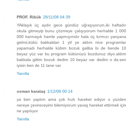
PROF. Ribük
28/11/08 04:39
YAklaşık üç aydır gece gündüz uğraşıyorum,iki haftadır
okula gitmeyip bunu çözmeye çalışıyorum herhalde 1 000
000 karmaşık hamle yapmışımdır hala üç kırmızı yanyana
gelmii,kübü bakkaldan 1 ytl ye aldım nice programlar
yapamadı herhalde kübim bozuk galiba bi de bende 10
beyaz yüz var bu program kübünüzü bozdunuz diyo.aldım
bakkala gittim bozuk dedim 10 beyaz var dedim o da:sen
iyisin ben de 11 tane var.
Yanıtla
osman karataş
1/12/08 00:14
ya ben yaptım ama çok hızlı hareket ediyor o yüzden
nereye çevireceyimi bilemiyorum yavaş hareket ettirmek için
ne yapılıyor
Yanıtla