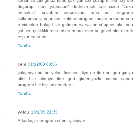
karşınıza çıktığında kübü şak şak şak çözüp milleti hayrete
düşürüp "nası yapıosun" dedirttirmek tabi sizde "zeka
meselesi" cevabını verceksiniz ama bu programı
kullanırsanız bi anlamı kalmaz progamı bulan arkadaş sen
o videoları bulup bize getirsen warya ne süppper olur ben
şahsen çokkkkk reca ediorum bulursan ne güzel olur dierek
teşkür ediorum
Yanıtla
cem
31/12/08 03:56
çalışmıyo bu be yalan finished diyo ne ileri ne geri gidiyo
aktif bile olmuyo ileri geri gidemiyozki sacma sapan
program hic bişi anlamadım
Yanıtla
yolcu
19/1/09 21:39
Arkadaşlar program süper çalışıyor...