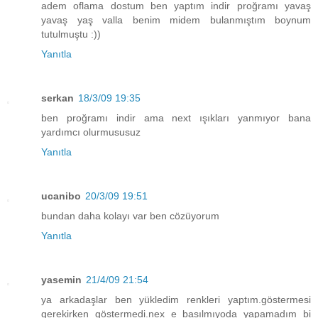
adem oflama dostum ben yaptım indir proğramı yavaş
yavaş yaş valla benim midem bulanmıştım boynum
tutulmuştu :))
Yanıtla
serkan
18/3/09 19:35
ben proğramı indir ama next ışıkları yanmıyor bana
yardımcı olurmususuz
Yanıtla
ucanibo
20/3/09 19:51
bundan daha kolayı var ben cözüyorum
Yanıtla
yasemin
21/4/09 21:54
ya arkadaşlar ben yükledim renkleri yaptım.göstermesi
gerekirken göstermedi.nex e basılmıyoda yapamadım bi