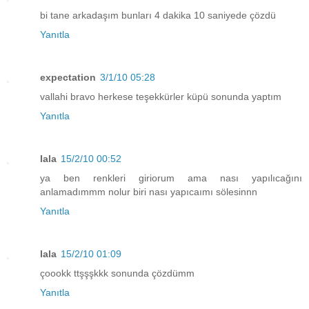
bi tane arkadaşım bunları 4 dakika 10 saniyede çözdü
Yanıtla
expectation
3/1/10 05:28
vallahi bravo herkese teşekkürler küpü sonunda yaptım
Yanıtla
lala
15/2/10 00:52
ya ben renkleri giriorum ama nası yapılıcağını
anlamadımmm nolur biri nası yapıcaımı sölesinnn
Yanıtla
lala
15/2/10 01:09
çoookk ttşşşkkk sonunda çözdümm
Yanıtla