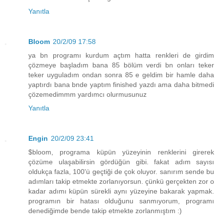
Yanıtla
Bloom
20/2/09 17:58
ya bn programı kurdum açtım hatta renkleri de girdim
çözmeye başladım bana 85 bölüm verdi bn onları teker
teker uyguladım ondan sonra 85 e geldim bir hamle daha
yaptırdı bana bnde yaptım finished yazdı ama daha bitmedi
çözemedimmm yardımcı olurmusunuz
Yanıtla
Engin
20/2/09 23:41
$bloom, programa küpün yüzeyinin renklerini girerek
çözüme ulaşabilirsin gördüğün gibi. fakat adım sayısı
oldukça fazla, 100'ü geçtiği de çok oluyor. sanırım sende bu
adımları takip etmekte zorlanıyorsun. çünkü gerçekten zor o
kadar adımı küpün sürekli aynı yüzeyine bakarak yapmak.
programın bir hatası olduğunu sanmıyorum, programı
denediğimde bende takip etmekte zorlanmıştım :)