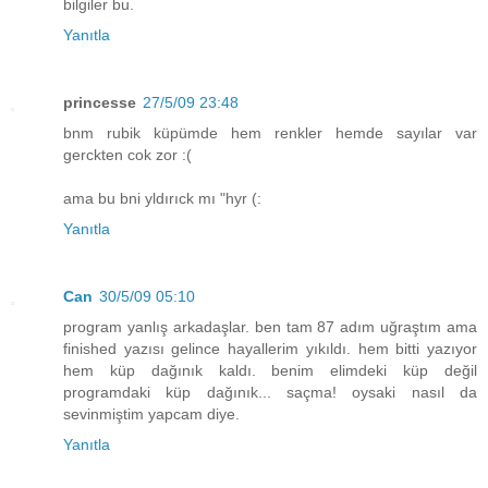
bilgiler bu.
Yanıtla
princesse
27/5/09 23:48
bnm rubik küpümde hem renkler hemde sayılar var
gerckten cok zor :(
ama bu bni yldırıck mı "hyr (:
Yanıtla
Can
30/5/09 05:10
program yanlış arkadaşlar. ben tam 87 adım uğraştım ama
finished yazısı gelince hayallerim yıkıldı. hem bitti yazıyor
hem küp dağınık kaldı. benim elimdeki küp değil
programdaki küp dağınık... saçma! oysaki nasıl da
sevinmiştim yapcam diye.
Yanıtla