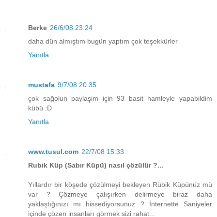
Berke
26/6/08 23:24
daha dün almıştım bugün yaptım çok teşekkürler
Yanıtla
mustafa
9/7/08 20:35
çok sağolun paylaşim için 93 basit hamleyle yapabildim
kübü :D
Yanıtla
www.tusul.com
22/7/08 15:33
Rubik Küp (Sabır Küpü) nasıl çözülür ?...
Yıllardır bir köşede çözülmeyi bekleyen Rübik Küpünüz mü
var ? Çözmeye çalışırken delirmeye biraz daha
yaklaştığınızı mı hissediyorsunuz ? İnternette Saniyeler
içinde çözen insanları görmek sizi rahat...