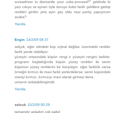
screwdriver to dismantle your cube.proceed?" şeklinde bi
yazı cıkıyo ve aynen öyle duruyo kübü farklı şekillere getirip
renkleri girdim yine aynı şey oldu neyi yanlış yapıyorum
acaba?
Yanıtla
Engin
14/2/09 08:37
selçuk, eğer elindeki küp orjinal değilse üzerindeki renkler
farklı yerde olabiliyor.
yüzeyin ortasındaki küpün rengi o yüzeyin rengini belirler.
programı başlattığında küpün yüzey renkleri ile senin
küpünün yüzey renklerini bir karşılaştır. eğer farklılık varsa
örneğin kırmızı ile mavi farklı yerlerdelerse; senin küpündeki
maviyi kırmızı, kırmızıyı mavi olarak girmeyi dene..
umarım anlatabilmişimdir.
Yanıtla
selcuk
15/2/09 00:29
tamamdır anladım çok sağol