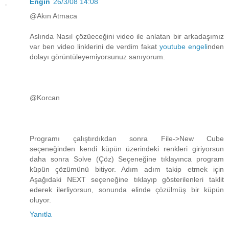
Engin
26/3/08 14:08
@Akın Atmaca
Aslında Nasıl çözüeceğini video ile anlatan bir arkadaşımız
var ben video linklerini de verdim fakat
youtube engeli
nden
dolayı görüntüleyemiyorsunuz sanıyorum.
@Korcan
Programı çalıştırdıkdan sonra File->New Cube
seçeneğinden kendi küpün üzerindeki renkleri giriyorsun
daha sonra Solve (Çöz) Seçeneğine tıklayınca program
küpün çözümünü bitiyor. Adım adım takip etmek için
Aşağıdaki NEXT seçeneğine tıklayıp gösterilenleri taklit
ederek ilerliyorsun, sonunda elinde çözülmüş bir küpün
oluyor.
Yanıtla