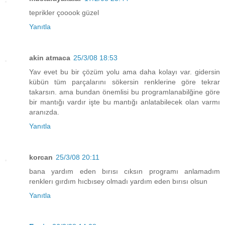
teprikler çooook güzel
Yanıtla
akin atmaca
25/3/08 18:53
Yav evet bu bir çözüm yolu ama daha kolayı var. gidersin
kübün tüm parçalarını sökersin renklerine göre tekrar
takarsın. ama bundan önemlisi bu programlanabilğine göre
bir mantığı vardır işte bu mantığı anlatabilecek olan varmı
aranızda.
Yanıtla
korcan
25/3/08 20:11
bana yardım eden bırısı cıksın programı anlamadım
renklerı gırdım hıcbısey olmadı yardım eden bırısı olsun
Yanıtla