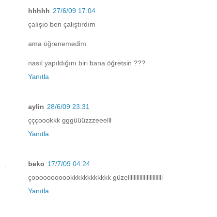
hhhhh
27/6/09 17:04
çalışıo ben çalıştırdım
ama öğrenemedim
nasıl yapıldığını biri bana öğretsin ???
Yanıtla
aylin
28/6/09 23:31
çççoookkk gggüüüzzzeeelll
Yanıtla
beko
17/7/09 04:24
çooooooooookkkkkkkkkkkk güzellllllllllllllllllllllll
Yanıtla