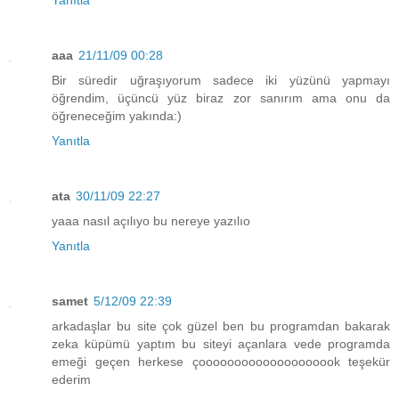
Yanıtla
aaa
21/11/09 00:28
Bir süredir uğraşıyorum sadece iki yüzünü yapmayı
öğrendim, üçüncü yüz biraz zor sanırım ama onu da
öğreneceğim yakında:)
Yanıtla
ata
30/11/09 22:27
yaaa nasıl açılıyo bu nereye yazılıo
Yanıtla
samet
5/12/09 22:39
arkadaşlar bu site çok güzel ben bu programdan bakarak
zeka küpümü yaptım bu siteyi açanlara vede programda
emeği geçen herkese çoooooooooooooooooook teşekür
ederim