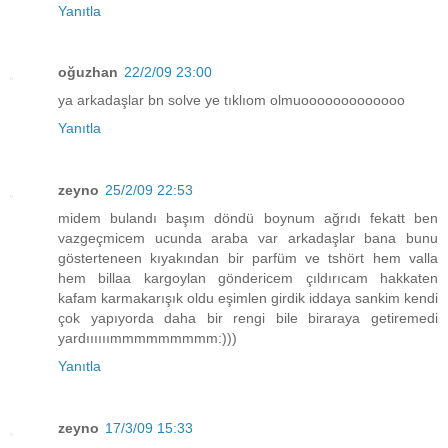
Yanıtla
oğuzhan
22/2/09 23:00
ya arkadaşlar bn solve ye tıklıom olmuooooooooooooo
Yanıtla
zeyno
25/2/09 22:53
midem bulandı başım döndü boynum ağrıdı fekatt ben
vazgeçmicem ucunda araba var arkadaşlar bana bunu
gösterteneen kıyakından bir parfüm ve tshört hem valla
hem billaa kargoylan göndericem çıldırıcam hakkaten
kafam karmakarışık oldu eşimlen girdik iddaya sankim kendi
çok yapıyorda daha bir rengi bile biraraya getiremedi
yardıııııımmmmmmmmm:)))
Yanıtla
zeyno
17/3/09 15:33