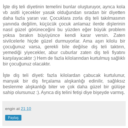
İşte diş teli diyetinin temelini bunlar oluşturuyor, ayrıca kola
vb asitli içecekler yasak olduğundan sıradan bir diyetten
daha fazla yararı var. Çocuklara zorla diş teli takılmasının
yanında değilim, küçücük çocuk anlamaz ilerde dişlerinin
nasıl güzel görüneceğini bu yüzden eğer büyük problem
yoksa bırakın büyüyünce kendi karar versin. Zaten
sivilcelerle hiçde güzel durmuyorlar. Ama aşırı kilolu bir
çocuğunuz varsa, gerekli bile değilse diş teli taktırın,
yemediği yiyecekler, abur cuburlar zaten diş teli fiyatını
karşılayacaktır :) Hem de fazla kilolarından kurtulmuş sağlıklı
bir çocuğunuz olacaktır.
İşte diş teli diyeti: fazla kilolardan çabucak kurtulunur,
manyak bir diş fırçalama alışkanlığı edinilir, sağlıksız
beslenme alışkanlığı biter ve çok daha güzel bir gülüşe
sahip olursunuz :). Ayrıca diş telini fetişi diye bişeyde varmış.
engin
at
21:10
Paylaş