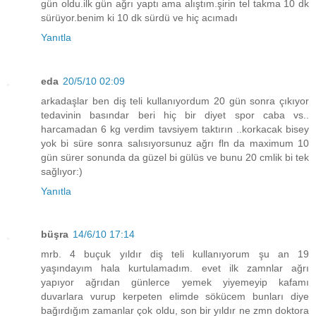
gün oldu.ilk gün ağrı yaptı ama alıştım.şirin tel takma 10 dk
sürüyor.benim ki 10 dk sürdü ve hiç acımadı
Yanıtla
eda
20/5/10 02:09
arkadaşlar ben diş teli kullanıyordum 20 gün sonra çıkıyor
tedavinin basındar beri hiç bir diyet spor caba vs..
harcamadan 6 kg verdim tavsiyem taktırın ..korkacak bisey
yok bi süre sonra salısıyorsunuz ağrı fln da maximum 10
gün sürer sonunda da güzel bi gülüs ve bunu 20 cmlik bi tek
sağlıyor:)
Yanıtla
büşra
14/6/10 17:14
mrb. 4 buçuk yıldır diş teli kullanıyorum şu an 19
yaşındayım hala kurtulamadım. evet ilk zamnlar ağrı
yapıyor ağrıdan günlerce yemek yiyemeyip kafamı
duvarlara vurup kerpeten elimde sökücem bunları diye
bağırdığım zamanlar çok oldu, son bir yıldır ne zmn doktora