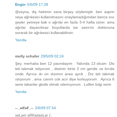
Engin
5/5/09 17:28
@zeyna, diş hekimin sana birşey söylemiştir. ben asprin
veya ağrıkesici kullanılmasını onaylamadığımdan bence sıvı
şeyler yemeye bak o ağrılar en fazla 3-4 hafta sürer. ama
ağrılar dayanılmaz boyutlarda ise sanırım doktoruna
sorarak bir ağrıkesici kullanabilirsin.
Yanıtla
molly schafer
29/5/09 02:24
Şey, merhaba ben 12 yasındayım . Yakında 13 olcam .Dis
teli takmak istiyorum , disimin birisi 3 cm geride ve bırıde
onde. Ayrıca ıkı on dısımın arası ayrık . Dıs telı takmak
ıstıyorum , ama canım cok acır diye korkuyorum . Ayrıca 6
sene takanlar gbıde olmak ıstemıyorum . Lutfen bılgi verin
Yanıtla
--_нiℓaℓ_--
2/6/09 07:54
seLam aRKadasLar (;