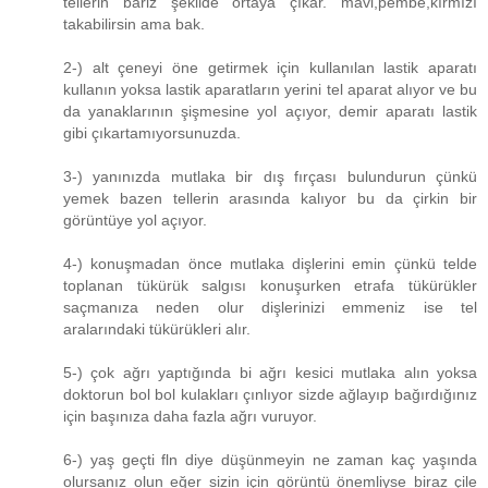
tellerin bariz şekilde ortaya çıkar. mavi,pembe,kırmızı
takabilirsin ama bak.
2-) alt çeneyi öne getirmek için kullanılan lastik aparatı
kullanın yoksa lastik aparatların yerini tel aparat alıyor ve bu
da yanaklarının şişmesine yol açıyor, demir aparatı lastik
gibi çıkartamıyorsunuzda.
3-) yanınızda mutlaka bir dış fırçası bulundurun çünkü
yemek bazen tellerin arasında kalıyor bu da çirkin bir
görüntüye yol açıyor.
4-) konuşmadan önce mutlaka dişlerini emin çünkü telde
toplanan tükürük salgısı konuşurken etrafa tükürükler
saçmanıza neden olur dişlerinizi emmeniz ise tel
aralarındaki tükürükleri alır.
5-) çok ağrı yaptığında bi ağrı kesici mutlaka alın yoksa
doktorun bol bol kulakları çınlıyor sizde ağlayıp bağırdığınız
için başınıza daha fazla ağrı vuruyor.
6-) yaş geçti fln diye düşünmeyin ne zaman kaç yaşında
olursanız olun eğer sizin için görüntü önemliyse biraz çile