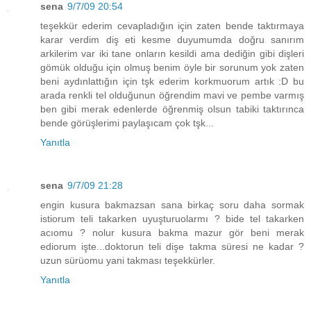
sena
9/7/09 20:54
teşekkür ederim cevapladığın için zaten bende taktırmaya
karar verdim diş eti kesme duyumumda doğru sanırım
arkilerim var iki tane onların kesildi ama dediğin gibi dişleri
gömük olduğu için olmuş benim öyle bir sorunum yok zaten
beni aydınlattığın için tşk ederim korkmuorum artık :D bu
arada renkli tel olduğunun öğrendim mavi ve pembe varmış
ben gibi merak edenlerde öğrenmiş olsun tabiki taktırınca
bende görüşlerimi paylaşıcam çok tşk...
Yanıtla
sena
9/7/09 21:28
engin kusura bakmazsan sana birkaç soru daha sormak
istiorum teli takarken uyuşturuolarmı ? bide tel takarken
acıomu ? nolur kusura bakma mazur gör beni merak
ediorum işte...doktorun teli dişe takma süresi ne kadar ?
uzun sürüomu yani takması teşekkürler.
Yanıtla