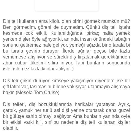
Diş teli kullanan ama kilolu olan birini görmek mümkün mü?
Ben görmedim, göreni de duymadım. Çünkü diş teli iştahı
kesmede çok etkili. Kullanıldığında, birkaç hafta yemek
yerken dişler öyle ağrıyor ki, anında insan önündeki tabağın
sonunu getiremez hale geliyor, yemeği ağızda bir o tarafa bi
bu tarafa çevirip duruyor. İlerde ağrılar geçse bile fazla
yememeye alışılıyor ve sürekli diş fırçalamak gerektiğinden
abur cubur tüketimi sıfıra iniyor. Tabi bunların sonucunda
ister istemez fazla kilolar atılıyor :)
Diş teli çirkin duruyor kimseye yakışmıyor diyenlere ise bir
çift lafım var, taşımasını bilene yakışıyor. utanmayın alışmaya
bakın (Mesela Tom Cruise)
Diş telleri, diş bozukluklarında harikalar yaratıyor. Ayrık,
çarpık, yamuk her türlü asi dişi yerine oturtarak daha güzel
bir gülüşe sahip olmayı sağlıyor. Ama bunların yanında öyle
bir etkisi varki k i, sırf bu nedenle diş teli kullanan kişiler
olabilir.