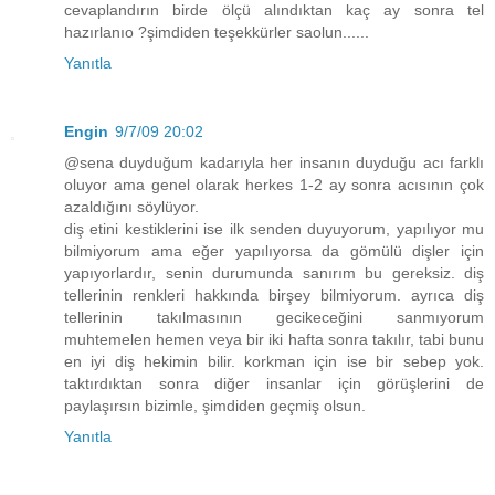
cevaplandırın birde ölçü alındıktan kaç ay sonra tel
hazırlanıo ?şimdiden teşekkürler saolun......
Yanıtla
Engin
9/7/09 20:02
@sena duyduğum kadarıyla her insanın duyduğu acı farklı
oluyor ama genel olarak herkes 1-2 ay sonra acısının çok
azaldığını söylüyor.
diş etini kestiklerini ise ilk senden duyuyorum, yapılıyor mu
bilmiyorum ama eğer yapılıyorsa da gömülü dişler için
yapıyorlardır, senin durumunda sanırım bu gereksiz. diş
tellerinin renkleri hakkında birşey bilmiyorum. ayrıca diş
tellerinin takılmasının gecikeceğini sanmıyorum
muhtemelen hemen veya bir iki hafta sonra takılır, tabi bunu
en iyi diş hekimin bilir. korkman için ise bir sebep yok.
taktırdıktan sonra diğer insanlar için görüşlerini de
paylaşırsın bizimle, şimdiden geçmiş olsun.
Yanıtla