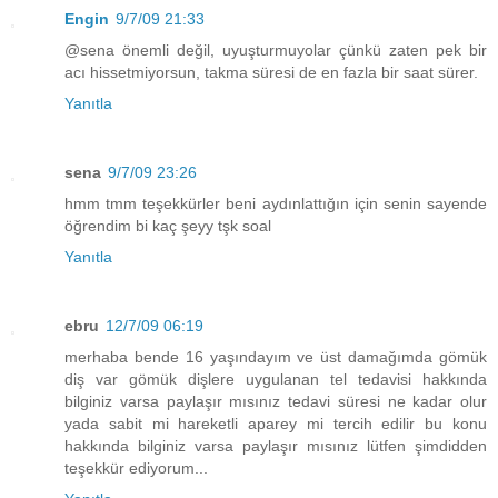
Engin
9/7/09 21:33
@sena önemli değil, uyuşturmuyolar çünkü zaten pek bir
acı hissetmiyorsun, takma süresi de en fazla bir saat sürer.
Yanıtla
sena
9/7/09 23:26
hmm tmm teşekkürler beni aydınlattığın için senin sayende
öğrendim bi kaç şeyy tşk soal
Yanıtla
ebru
12/7/09 06:19
merhaba bende 16 yaşındayım ve üst damağımda gömük
diş var gömük dişlere uygulanan tel tedavisi hakkında
bilginiz varsa paylaşır mısınız tedavi süresi ne kadar olur
yada sabit mi hareketli aparey mi tercih edilir bu konu
hakkında bilginiz varsa paylaşır mısınız lütfen şimdidden
teşekkür ediyorum...