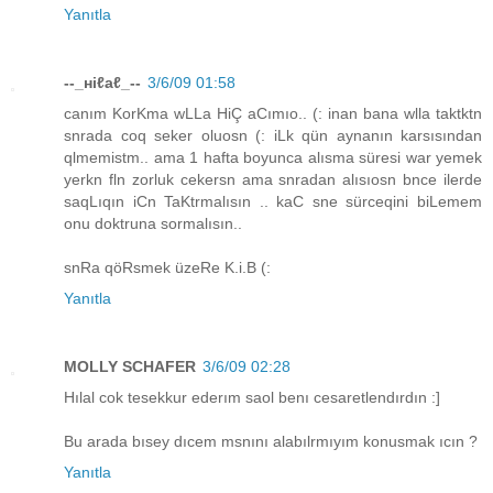
Yanıtla
--_нiℓaℓ_--
3/6/09 01:58
canım KorKma wLLa HiÇ aCımıo.. (: inan bana wlla taktktn
snrada coq seker oluosn (: iLk qün aynanın karsısından
qlmemistm.. ama 1 hafta boyunca alısma süresi war yemek
yerkn fln zorluk cekersn ama snradan alısıosn bnce ilerde
saqLıqın iCn TaKtrmalısın .. kaC sne sürceqini biLemem
onu doktruna sormalısın..
snRa qöRsmek üzeRe K.i.B (:
Yanıtla
MOLLY SCHAFER
3/6/09 02:28
Hılal cok tesekkur ederım saol benı cesaretlendırdın :]
Bu arada bısey dıcem msnını alabılrmıyım konusmak ıcın ?
Yanıtla