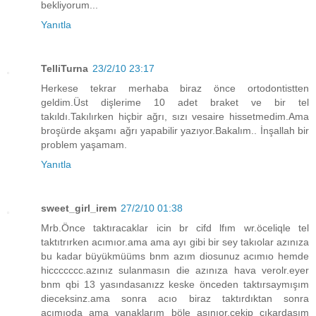
bekliyorum...
Yanıtla
TelliTurna
23/2/10 23:17
Herkese tekrar merhaba biraz önce ortodontistten
geldim.Üst dişlerime 10 adet braket ve bir tel
takıldı.Takılırken hiçbir ağrı, sızı vesaire hissetmedim.Ama
broşürde akşamı ağrı yapabilir yazıyor.Bakalım.. İnşallah bir
problem yaşamam.
Yanıtla
sweet_girl_irem
27/2/10 01:38
Mrb.Önce taktıracaklar icin br cifd lfım wr.öceliqle tel
taktıtrırken acımıor.ama ama ayı gibi bir sey takıolar azınıza
bu kadar büyükmüüms bnm azım diosunuz acımıo hemde
hiccccccc.azınız sulanmasın die azınıza hava verolr.eyer
bnm qbi 13 yasındasanızz keske önceden taktırsaymışım
dieceksinz.ama sonra acıo biraz taktırdıktan sonra
acımıoda ama yanaklarım böle asınıor.cekip cıkardasım