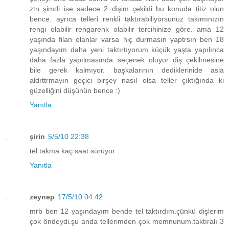
ztn şimdi ise sadece 2 dişim çekildi bu konuda titiz olun
bence. ayrıca telleri renkli taktırabiliyorsunuz takımınızın
rengi olabilir rengarenk olabilir tercihinize göre. ama 12
yaşında filan olanlar varsa hiç durmasın yaptrsın ben 18
yaşındayım daha yeni taktırtıyorum küçük yaşta yapılınca
daha fazla yapılmasında seçenek oluyor diş çekilmesine
bile gerek kalmıyor. başkalarının dediklerinide asla
aldrttrmayın geçici birşey nasıl olsa teller çıktığında ki
güzelliğini düşünün bence :)
Yanıtla
şirin
5/5/10 22:38
tel takma kaç saat sürüyor.
Yanıtla
zeynep
17/5/10 04:42
mrb ben 12 yaşındayım bende tel taktırdım.çünkü dişlerim
çok öndeydi.şu anda tellerimden çok memnunum.taktıralı 3