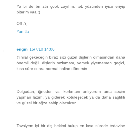
Ya bi de bn ztn çook zayıfım, teL yüzünden iyice eriyip
biterim yaa :(
Off :'(
Yanıtla
engin
15/7/10 14:06
@hilal çekeceğin biraz sızı güzel dişlerin olmasından daha
önemli değil. dişlerin sızlaması, yemek yiyememen geçici,
kısa süre sonra normal haline dönersin.
Dolgudan, iğneden vs. korkmanı anlıyorum ama seçim
yapman lazım, ya giderek kötüleşecek ya da daha sağlıklı
ve güzel bir ağza sahip olacaksın.
Tavsiyem iyi bir diş hekimi bulup en kısa sürede tedavine