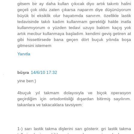
gitsem bir ay daha kullan çıkıcak diyo artık takıntı halini
geçeli çok oldu zaten çıkarsa naparım diye düşünüyorum
büyük bi eksiklik olur hayatımda sanırım. özellikle lastik
tedavisinde takılı kadım kullanmam gerektiği halde inatla
kullanmıyorum o yüzden tedavi uzuyo baktım kaçış yok
artık mecbur kullanmaya başladım. kendimi geviş getiren at
gibi hissettirsede bana geçen dört buçuk yılında boşa
gitmesini istemem
Yanıtla
büşra
14/6/10 17:32
yine ben:)
4buçuk yıl takmam dolayısıyla ve biçok operasyon
geçirdiğim için ortodontisliği dışardan bitirmiş sayılırım.
takanlara ve takacaklara tavsiyem:
1-) sarı lastik takma dişlerini sarı gösterir. gri lastik takma