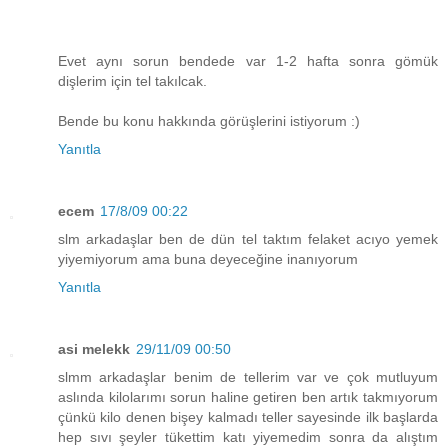
Evet aynı sorun bendede var 1-2 hafta sonra gömük
dişlerim için tel takılcak.
Bende bu konu hakkında görüşlerini istiyorum :)
Yanıtla
ecem
17/8/09 00:22
slm arkadaşlar ben de dün tel taktım felaket acıyo yemek
yiyemiyorum ama buna deyeceğine inanıyorum
Yanıtla
asi melekk
29/11/09 00:50
slmm arkadaşlar benim de tellerim var ve çok mutluyum
aslında kilolarımı sorun haline getiren ben artık takmıyorum
çünkü kilo denen bişey kalmadı teller sayesinde ilk başlarda
hep sıvı şeyler tükettim katı yiyemedim sonra da alıştım