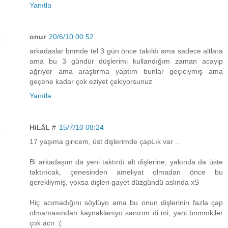
Yanıtla
onur
20/6/10 00:52
arkadaslar bnmde tel 3 gün önce takıldı ama sadece altlara
ama bu 3 gündür düşlerimi kullandığım zaman acayip
ağrıyor ama araştırma yaptım bunlar geçiciymiş ama
geçene kadar çok eziyet çekiyorsunuz
Yanıtla
HiLâL #
15/7/10 08:24
17 yaşıma giricem, üst dişlerimde çapLık var ..
Bi arkadaşım da yeni taktırdı alt dişlerine, yakında da üste
taktırıcak, çenesinden ameliyat olmadan önce bu
gerekliymiş, yoksa dişleri gayet düzgündü aslında xS
Hiç acımadığını söylüyo ama bu onun dişlerinin fazla çap
olmamasından kaynaklanıyo sanırım di mi, yani bnmmkiler
çok acır :(