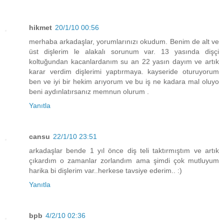
hikmet
20/1/10 00:56
merhaba arkadaşlar, yorumlarınızı okudum. Benim de alt ve
üst dişlerim le alakalı sorunum var. 13 yasında dişçi
koltuğundan kacanlardanım su an 22 yasın dayım ve artık
karar verdim dişlerimi yaptırmaya. kayseride oturuyorum
ben ve iyi bir hekim arıyorum ve bu iş ne kadara mal oluyo
beni aydınlatırsanız memnun olurum .
Yanıtla
cansu
22/1/10 23:51
arkadaşlar bende 1 yıl önce diş teli taktırmıştım ve artık
çıkardım o zamanlar zorlandım ama şimdi çok mutluyum
harika bi dişlerim var..herkese tavsiye ederim.. :)
Yanıtla
bpb
4/2/10 02:36