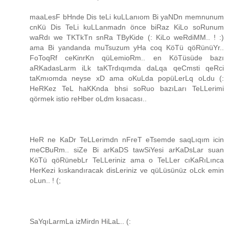
maaLesF bHnde Dis teLi kuLLanıom Bi yaNDn memnunum
cnKü Dis TeLi kuLLanmadn önce biRaz KiLo soRunum
waRdı we TKTkTn snRa TByKide (: KiLo weRdiMM.. ! :)
ama Bi yandanda muTsuzum yHa coq KöTü qöRünüYr..
FoToqRf ceKinrKn qüLemioRm.. en KöTüsüde bazı
aRKadasLarm iLk taKTrdıqımda daLqa qeCmsti qeRci
taKmıomda neyse xD ama oKuLda popüLerLq oLdu (:
HeRKez TeL haKKnda bhsi soRuo bazıLarı TeLLerimi
qörmek istio reHber oLdm kısacası..
HeR ne KaDr TeLLerimdn nFreT eTsemde saqLıqım icin
meCBuRm.. siZe Bi arKaDS tawSiYesi arKaDsLar suan
KöTü qöRünebLr TeLLeriniz ama o TeLLer cıKaRıLınca
HerKezi kıskandıracak disLeriniz ve qüLüsünüz oLck emin
oLun.. ! (;
SaYqıLarmLa izMirdn HiLaL.. (: