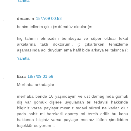
Yanıtla
dream.in
15/7/09 00:53
benim tellerim çıktı (= dümdüz oldular (=
hiç tahmin etmezdim bembeyaz ve süper olduar fekat
arkalarına taktı doktorum.. (: çıkartırken temizleme
aşamasında acı duydum ama hafif bide arkaya tel takınca (:
Yanıtla
Esra
19/7/09 01:56
Merhaba arkadaşlar.
merhaba bende 16 yaşındayım ve üst damağımda gömük
diş var gömük dişlere uygulanan tel tedavisi hakkında
bilginiz varsa paylaşır mısınız tedavi süresi ne kadar olur
yada sabit mi hareketli aparey mi tercih edilir bu konu
hakkında bilginiz varsa paylaşır mısınız lütfen şimdidden
teşekkür ediyorum…