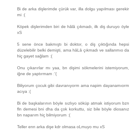
Bi de arka dişlerimde çürük var, illa dolgu yapılması gerekir
mi :(
Köpek dişlerimden biri de hâlâ çıkmadı, ilk diş duruyo öyle
xS
5 sene önce bakmıştı bi doktor, o diş çıktığında hepsi
düzelebilir belki demişti, ama hâLâ çıkmadı ve sallanmıo da
hiç gayet sağlam :(
Onu çıkarırlar mı yaa, bn dişimi sökmelerini istemiyorum,
iğne de yaptırmam :'(
Biliyorum çocuk gibi davranıyorm ama napim dayanamıorm
acıya :(
Bi de başkalarının böyle sızlıyo söküp atmak istiyorum bzn
fln demesi bni dha da çok korkuttu, siz bile böyle diosanız
bn naparım hiç bilmiyorum :(
Teller enn arka dişe kdr olmasa oLmuyo mu xS