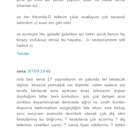
tutarsan tut...
ve her fotomda:D tellerim çıkar mutluyum çok severek
taktırdım =) suan inci gibi oldu
ve acımıyor her güzelle giderken acı cekin azcık bence hiç
birşey zorluksuz olmaz bu hayatta... (= seviyorummm telli
halimii =)
Yanıtla
sena
9/7/09 19:48
mrb ben sena 17 yaşındayım ve yakında tel takılacak
dişime. birazcık yamukluk var dişimde, zaten sadece üst
tarafa takılacak ama açıkcası biraz ürküorum dıştan
duyduğum laflar beni korkutuor. yok çok dehşet acıo
zonkluo dayanlımıycak derecede ağrıo vs. ondn bunları
duyunca taktırmaktan vazgeçtiğim bile oluor. size birkaç
soru sorucam aranızda tecrübeli olanalr çok diş etini
kesiolarmış bu doğrumu ? kesiolarsa çok acıormu ? diş
tellerinin renklileri varmı ? varsa fiyatı etkiliormu ? lütfen