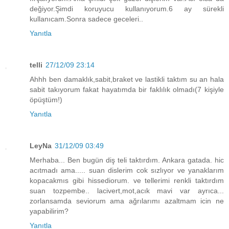
değiyor.Şimdi koruyucu kullanıyorum.6 ay sürekli
kullanıcam.Sonra sadece geceleri..
Yanıtla
telli
27/12/09 23:14
Ahhh ben damaklık,sabit,braket ve lastikli taktım su an hala
sabit takıyorum fakat hayatımda bir faklılık olmadı(7 kişiyle
öpüştüm!)
Yanıtla
LeyNa
31/12/09 03:49
Merhaba... Ben bugün diş teli taktırdım. Ankara gatada. hic
acıtmadı ama..... suan dislerim cok sızlıyor ve yanaklarım
kopacakmıs gibi hissediorum. ve tellerimi renkli taktırdım
suan tozpembe.. lacivert,mot,acık mavi var ayrıca...
zorlansamda seviorum ama ağrılarımı azaltmam icin ne
yapabilirim?
Yanıtla