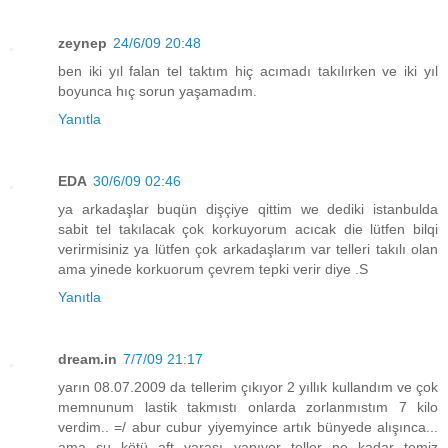
zeynep
24/6/09 20:48
ben iki yıl falan tel taktım hiç acımadı takılırken ve iki yıl
boyunca hıç sorun yaşamadım.
Yanıtla
EDA
30/6/09 02:46
ya arkadaşlar buqün dişçiye qittim we dediki istanbulda
sabit tel takılacak çok korkuyorum acıcak die lütfen bilqi
verirmisiniz ya lütfen çok arkadaşlarım var telleri takılı olan
ama yinede korkuorum çevrem tepki verir diye .S
Yanıtla
dream.in
7/7/09 21:17
yarın 08.07.2009 da tellerim çıkıyor 2 yıllık kullandım ve çok
memnunum lastik takmıstı onlarda zorlanmıstım 7 kilo
verdim.. =/ abur cubur yiyemyince artık bünyede alışınca...
ama şu kötü aft yarası yapıyor teller ne kadar temiz