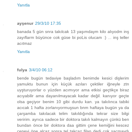
Yanıtla
ayşenur
29/3/10 17:35
banada 5 gün snra takılcak 13 yaşımdaym kilo alıyodm inş
zayıflarm büyünce cok güse bi poLis olucam :) ... inş teller
acıtmaz
Yanıtla
fulya
3/4/10 06:12
bende bugün tedaviye başladım benimde kesici dişlerim
yamuktu bunun için küçük azıları çektiler iğneyle ztn
uyşturuyorlar o yüzden acımıyor ama etkisi geçtikçe biraz
acıyabilir ama dayanılmayacak kadar değil. kanıyor geçte
olsa geçiyor benim 10 gibi durdu kan. ya takılınca tabiki
acıcak 1 hafta zorlanıyormuşsun bnm haftaya bugün ya da
çarşamba takılacak telim takıldığında tekrar size bilgi
veririm. ayrıca sadece bir doktora takılı kalmayın çünkü ben
bundan önce bir doktora daa gittim çene kemiğini kescez
çeneyi öne alcaz sonra tel takcaz filan dedi çok saçmaydı