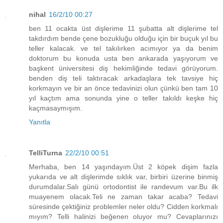
nihal
16/2/10 00:27
ben 11 ocakta üst dişlerime 11 şubatta alt dişlerime tel
takdırdım bende çene bozukluğu olduğu için bir buçuk yıl bu
teller kalacak. ve tel takılırken acımıyor ya da benim
doktorum bu konuda usta ben ankarada yaşıyorum ve
başkent üniversitesi diş hekimliğinde tedavi görüyorum.
benden diş teli taktıracak arkadaşlara tek tavsiye hiç
korkmayın ve bir an önce tedavinizi olun çünkü ben tam 10
yıl kaçtım ama sonunda yine o teller takıldı keşke hiç
kaçmasaymışım.
Yanıtla
TelliTurna
22/2/10 00:51
Merhaba, ben 14 yaşındayım.Üst 2 köpek dişim fazla
yukarıda ve alt dişlerimde sıklık var, birbiri üzerine binmiş
durumdalar.Salı günü ortodontist ile randevum var.Bu ilk
muayenem olacak.Teli ne zaman takar acaba? Tedavi
süresinde çektiğiniz problemler neler oldu? Cidden korkmalı
mıyım? Telli halinizi beğenen oluyor mu? Cevaplarınızı