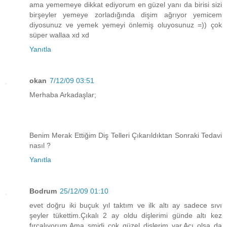
ama yememeye dikkat ediyorum en güzel yanı da birisi sizi
birşeyler yemeye zorladığında dişim ağrıyor yemicem
diyosunuz ve yemek yemeyi önlemiş oluyosunuz =)) çok
süper wallaa xd xd
Yanıtla
okan
7/12/09 03:51
Merhaba Arkadaşlar;
Benim Merak Ettiğim Diş Telleri Çıkarıldıktan Sonraki Tedavi
nasıl ?
Yanıtla
Bodrum
25/12/09 01:10
evet doğru iki buçuk yıl taktım ve ilk altı ay sadece sıvı
şeyler tükettim.Çıkalı 2 ay oldu dişlerimi günde altı kez
fırçalıyorum.Ama şmidi çok güzel dişlerim var.Acı olsa da