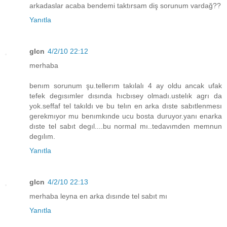
arkadaslar acaba bendemi taktırsam diş sorunum vardağ??
Yanıtla
glcn
4/2/10 22:12
merhaba
benım sorunum şu.tellerım takılalı 4 ay oldu ancak ufak
tefek degısımler dısında hıcbısey olmadı.ustelık agrı da
yok.seffaf tel takıldı ve bu telın en arka dıste sabıtlenmesı
gerekmıyor mu benımkınde ucu bosta duruyor.yanı enarka
dıste tel sabıt degıl....bu normal mı..tedavımden memnun
degılım.
Yanıtla
glcn
4/2/10 22:13
merhaba leyna en arka dısınde tel sabıt mı
Yanıtla