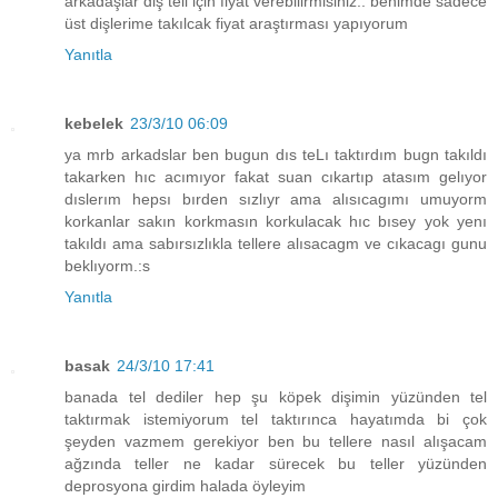
arkadaşlar diş teli için fiyat verebilirmisiniz.. benimde sadece
üst dişlerime takılcak fiyat araştırması yapıyorum
Yanıtla
kebelek
23/3/10 06:09
ya mrb arkadslar ben bugun dıs teLı taktırdım bugn takıldı
takarken hıc acımıyor fakat suan cıkartıp atasım gelıyor
dıslerım hepsı bırden sızlıyr ama alısıcagımı umuyorm
korkanlar sakın korkmasın korkulacak hıc bısey yok yenı
takıldı ama sabırsızlıkla tellere alısacagm ve cıkacagı gunu
beklıyorm.:s
Yanıtla
basak
24/3/10 17:41
banada tel dediler hep şu köpek dişimin yüzünden tel
taktırmak istemiyorum tel taktırınca hayatımda bi çok
şeyden vazmem gerekiyor ben bu tellere nasıl alışacam
ağzında teller ne kadar sürecek bu teller yüzünden
deprosyona girdim halada öyleyim