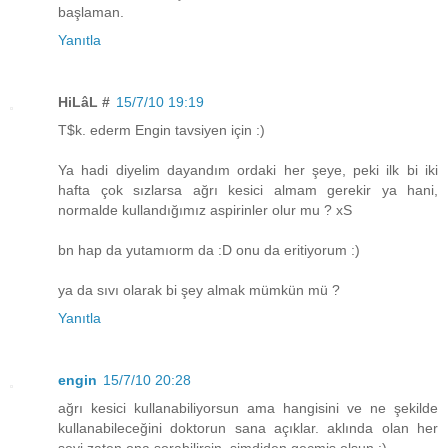
başlaman.
Yanıtla
HiLâL #
15/7/10 19:19
T$k. ederm Engin tavsiyen için :)
Ya hadi diyelim dayandım ordaki her şeye, peki ilk bi iki
hafta çok sızlarsa ağrı kesici almam gerekir ya hani,
normalde kullandığımız aspirinler olur mu ? xS
bn hap da yutamıorm da :D onu da eritiyorum :)
ya da sıvı olarak bi şey almak mümkün mü ?
Yanıtla
engin
15/7/10 20:28
ağrı kesici kullanabiliyorsun ama hangisini ve ne şekilde
kullanabileceğini doktorun sana açıklar. aklında olan her